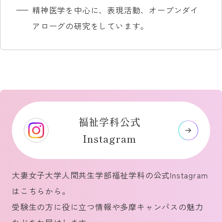
「要保護世帯向けリバースモーゲージ制度
発表，2018.11.23
精神医学を中心に、表現活動、オープンダイ
態」単著、人間福祉学会誌、第12巻1号、
ヴァ書房
原野 かおり 研究者データベース
社会福祉学概論
の課題」『社会福祉学（日本社会福祉学会
主な担当科目
大坪美香（2019年10月）「地域課題に対す
アローグの研究をしています。
2012
『ソーシャルワークの実践モデル』川島書
ケアマネジメント論
誌）』（2007年）
る学生の学びとその学習効果に関する基盤
主な研究成果
店
社会福祉学基礎セミナー
「高齢者医療確保法の課題に関する検討」
的研究―新潟水俣病患者の聞き取り調査か
原野かおりほか（2008）介護老人福祉施設
『周産期医療が求めるソーシャルワーカー
主な研究成果
社会福祉学セミナー
『田園調布学園大学紀要』第１号（2007
らー」第19回新潟医療福祉学会学術集会ポ
高齢者の排泄自立に関連する要因の検討，
の専門性と独自性「見えないDV」問題を手
相談援助演習
年）
スター発表，2019.10.26
厚生の指標,55(2)，1-6.
がかりに』ソーシャルワーク研究所
相談援助実習事前・事後指導，相談援助実
大坪美香（2022年10月29日）「要介護者の
原野かおりほか（2010）介護職の仕事継続
備考
『保健医療ソーシャルワークの知識と技
習
訪問歯科の現状と課題について―多職種連
動機と関連要因，介護福祉学,17(1)，55-
福祉学科公式
社会保障制度は、それぞれの国における家族
術』中央法規
携に関する基礎的研究―」第22回新潟医療
65．
研究者DB
Instagram
の姿や労使関係、税制度などと深く関わって
福祉学会学術集会ポスター発表，2022.10.29
原野かおり他（2010）睡眠と覚醒からみた
飛田 和樹 研究者データベース
います。社会保障を学ぶことを通じて、これ
藏野ともみ,新美咲月,池谷夏美,大坪美香
訪問介護員の疲労，介護福祉学,18(2)，145-
まで気づかなかった私たちの社会の素顔に接
大妻女子大学人間共生学部福祉学科の公式Instagram
主な研究成果
(2022年)「実務経験10年以上のソーシャル
154．
することができるかもしれません。みなさん
はこちらから。
【主な論文】
ワーカーに対するスーパービジョン実践の
原野かおりほか（2012）介護労働における
も私と一緒に、このようなおもしろい領域に
受験生の方に役に立つ情報や多摩キャンパスの魅力
飛田和樹・斉藤雅茂（2023）「民生委員が
方法と課題」人間関係学研究,大妻女子大学
夜間勤務者の疲労の実態，川崎医療福祉学
一度チャレンジしてみませんか。