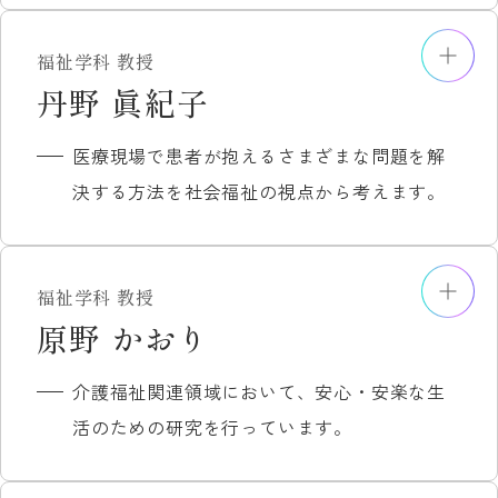
32(1)、37-43。
主な担当科目
「一般人の運動処方のためのTarget HR
相談援助演習Ⅱ
井上修一（2024）「介護施設におけるICT
介護の基本
zoneの設定」 体力医学会
福祉学科 教授
精神保健福祉援助実習Ⅰ
を活用した情報共有システムの検証」『人
生活支援技術
主な研究分野
丹野 眞紀子
「レーシングカヌー競技選手の最大酸素摂
精神保健福祉援助実習Ⅱ
間生活文化研究』 (34) 632-637。
介護総合演習
社会保障法：近年は、特に以下のような問題
取量」 体育学会
精神保健福祉援助実習指導
井上修一（2023）「特別養護老人ホームで
医療現場で患者が抱えるさまざまな問題を解
社会福祉学基礎セミナー
に関心をもっています。
「女子大生におけるサプリメントの摂取状
精神保健福祉援助実習事前指導
最期を迎えた入居者の看取り期の様相」
決する方法を社会福祉の視点から考えます。
社会福祉学セミナー
社会保障法と民法の交錯領域における制度
況について――ドラッグストアに注目して
精神保健福祉援助実習事後指導
『共生社会文化研究』(1)、19-20。
設計
――」
研究者DB
主な研究成果
医療保険における保険者機能強化論
備考
大妻女子大学家政学部紀要
金 美辰 研究者データベース
福祉学科 教授
大坪美香（2014年7月）日本地域政策学会全
自分の問題意識を大事にして、一緒に学んで
主な担当科目
主な研究分野
原野 かおり
備考
国研究大会（金沢市）の分科会「地域福祉
いきましょう！
主な研究成果
低所得者に対する支援と生活保護制度
ソーシャルワーク（ミクロ分野）
皆さんこんにちは！本学のスポーツ・レクリ
計画の意義と今後の展望」において意見発
【著書】
介護福祉関連領域において、安心・安楽な生
社会保障 Ⅰ･Ⅱ
医療福祉
エーションの授業は様々な視点から「から
表
『介護技術論』（第一法規、共著、2009
活のための研究を行っています。
相談援助現場実習指導など
女性福祉論
だ」のことを理解し、生涯に渡って生かすこ
大坪美香（2017年10月）「協働のまちづく
年）
とのできる授業内容を展開しています。
りに関する予備的研究～新潟市における新
『社会の理解』（ミネルヴァ書房、共著、
研究者DB
主な担当科目