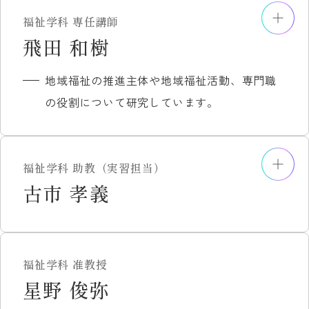
例えば「ダイエット」・・・・・・これは単
たな繋がり・協働を活かしたまちづくり政
2010年）
嶋貫 真人 研究者データベース
ソーシャルワーク論Ⅱ
福祉学科 専任講師
にやせることではなく、からだのつくりを良
策に向けて～」第17回新潟医療福祉学会学
『日常生活を助ける介護技術』（日本医療
医療福祉論
主な研究分野
飛田 和樹
いものにして、丈夫で長持ちのできるからだ
主な研究成果
術集会ポスター発表，2017.10.28
企画、共著、2011年）
ソーシャルワーク論Ⅲ
介護福祉
にすることなのです。そのために、どうする
「日常生活自立支援事業の課題」『社会福
大坪美香（2018年3月）「新潟市における協
地域福祉の推進主体や地域福祉活動、専門職
『介護福祉士』(ミネルヴァ書房、共著、
相談援助演習
医療福祉学
のか、どうすればよいのかを皆さんと一緒に
祉学（日本社会福祉学会誌）』52巻1号
働のまちづくりについて」2017年度日本地
の役割について研究しています。
2012年)
相談援助実習指導など
保健福祉学
仕上げて行きたいと思っています。また、せ
（2011年）
域政策学会甲信越・北陸支部研究会研究発
【論文】
ちがらいと言われている今の世の中を生きて
「混合診療禁止原則に関する法的問題点」
研究者DB
主な担当科目
表，2018.3.2
「介護予防への意識と日常生活機能に関す
暮らしていくならば、楽しくなくては損で
『総合社会福祉研究』第33号（2008年）
丹野 眞紀子 研究者データベース
介護過程
大坪美香（2018年7月）「大学の取り組みか
福祉学科 助教（実習担当）
る調査研究」共著、社会医学研究、第29巻1
す！！そのための一手段としてレクリエーシ
「生活保護の制度設計のあり方に関するひ
生活支援技術
主な研究分野
ら見る地域福祉について」第17回日本地域
古市 孝義
号、2011
主な研究成果
ョンなども勉強してみてはいかがですか。
とつの提言」『季刊福祉労働』第120号
医療的ケア
地域福祉
政策学会全国研究【岡山】大会個別報告会
「ＥＰＡによりインドネシアから来日した
『ケースワークと介護』一橋出版
（2008年）
介護総合演習
近年は、特に地域福祉の推進主体と社会的
発表，2018.7.27
介護福祉士候補者の研修と介護福祉士資格
『セルフヘルプ・グループの理論と展開』
「最近の生活保護制度改革をめぐる問題点
社会福祉学基礎セミナー
ネットワーク
大坪美香（2018年11月）「新潟シティマラ
取得への意識」単著、人間関係学研究、第
中央法規出版
福祉学科 准教授
について」『とうきょうの自治』第69号
社会福祉学セミナー
ソンから発信される新潟の魅力」2018年度
12号、2011
主な研究分野
星野 俊弥
『相談援助』健帛社
主な担当科目
（2008年）
日本地域政策学会甲信越・北陸支部研究会
「韓国釜山市における老人福祉館の利用実
『高齢者と家族の支援と社会福祉』ミネル
研究者DB
地域福祉論