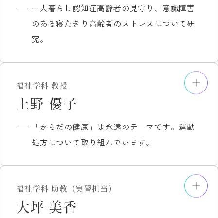
一人暮らし認知症高齢者の見守り、意識障害
のある寝たきり高齢者のストレスについて研
究。
福祉学科 教授
主な研究分野
上野 優子
特養入居者家族が抱く迷い、意識障害のあ
「からだの健康」は永遠のテーマです。運動
る寝たきり高齢者のストレス把握、一人暮
処方について取り組んでいます。
らし認知症高齢者の見守り、認知症にやさ
しいまちづくりについて研究を進めていま
す。
福祉学科 助教（実習担当）
主な担当科目
主な研究分野
大坪 美香
高齢者福祉論
運動生理学