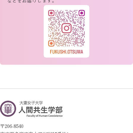
などをお届けします。
抱える役割ストレスに関する短縮版尺度の
人間関係学部紀要24
会,21(2)，208-217.
開発」『厚生の指標』70(7)．
大坪美香（2022年）「歯科保健医療の動向
原野かおりほか（2015）介護技術尺度の開
飛田和樹（2022）「介護福祉士の視点や思
と多職種連携についての考察」人間関係学
発，岡山県立大学保健福祉学部紀要,22，
考を基盤とした地域福祉実践の特性」『介
研究,大妻女子大学人間関係学部紀要24
101-107.
護福祉学』29(1)．
原野かおりほか（2015）『ICFの考え方に基
飛田和樹（2021）「生活支援コーディネー
づいた介護過程展開』における学生の視点
ターの位置づけおよび養成プログラムに関
の変化，介護福祉教育,20(2)，65-71.
する現状と課題」『人間関係学研究：大妻
原野かおりほか（2016）介護福祉士が受け
女子大学人間関係学部紀要』22．
るパワーハラスメントと職務および職場継
飛田和樹（2025）「民生委員の委嘱に至る
続意向との関連，厚生の指標,64（6），35-
背景と活動における相談ネットワークの変
43.
容：近接性・同質性・互恵性の視点から」
原野かおりほか（2017）認知症のない高齢
『中部社会福祉学研究』16．
者の排泄自立と関連する遂行機能の予備的
飛田和樹・金美辰（2025）「コロナ禍にお
〒206-8540
検討，インターナショナル，Nursing Care