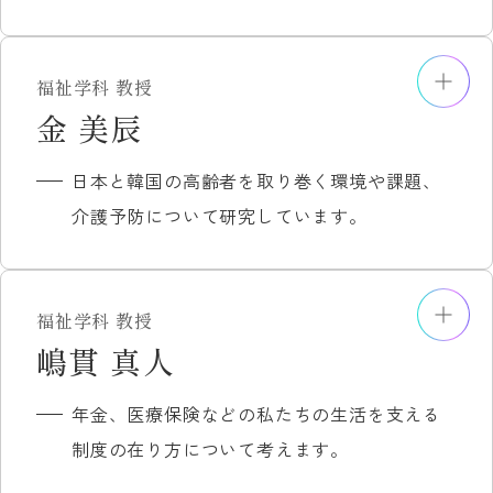
社会福祉学概論Ⅱ
スポーツバイオメカニクス
相談援助実習
運動処方
福祉学科 教授
成年後見制度など
主な研究分野
金 美辰
主な担当科目
福祉と医療の視点から、生活の質（QOL）
研究者DB
スポーツ I、II
日本と韓国の高齢者を取り巻く環境や課題、
の向上を目指し、ソーシャルワークの果た
井上 修一 研究者データベース
スポーツIIＡ、IIＢ
介護予防について研究しています。
すべき役割と機能について研究していま
スポーツと健康
主な研究成果
す。
レクリエーション論
井上修一（2020）『特養入居者家族が抱く
レクリエーション実技
主な担当科目
迷いと家族支援：施設ケアはいかにして家
福祉学科 教授
スポーツ生涯論
相談援助演習Ⅰ
主な研究分野
嶋貫 真人
族を結びなおすことができるか』生活書
相談援助演習Ⅱ
介護福祉学
院。
研究者DB
年金、医療保険などの私たちの生活を支える
相談援助実習事前指導
韓国の高齢者福祉
井上修一（2025）「意識障害のある寝たき
上野 優子 研究者データベース
制度の在り方について考えます。
相談援助実習事後指導
介護予防
り高齢者のストレス」『臨床老年看護 』
主な研究成果
相談援助演習Ⅰ