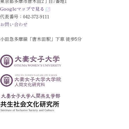
東京都多摩市唐木田2丁目7番地1
ける介護福祉士の専門性に関する研究：特
Research研究会,6（2），31-40.
Googleマップで見る
別養護老人ホームの介護福祉士へのインタ
原野かおりほか（2021）後期高齢者の遂行
代表番号：
042-372-9111
ビュー調査から」『介護福祉士』30．
機能低下と下部尿路症状との関連に関する
お問い合わせ
飛田和樹（2024）「民生委員の相談相手の
予備的検討 : VBM 研究，岡山県立大学保健
属性やネットワーク量による活動継続意欲
小田急多摩線「唐木田駅」下車 徒歩5分
福祉学部紀要，28，97-93.
の相違：ネームジェネレータを用いた質問
紙調査より」『中部社会福祉学研究』15．
飛田和樹（2024）「民生委員活動における
意欲や負担感に関する文献レビュー：1970
年から2023年までの日本の学術雑誌論文よ
り」『福祉社会開発研究』19．
飛田和樹（2023）「都市部における民生委
員・児童委員の活動継続意欲や相談相手の
現状」『人間生活文化研究』33．