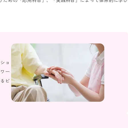
うための「応用科目」、「実践科目」によって体系的に学
ーショ
ドワー
れるビ