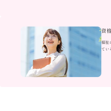
資
福祉
てい