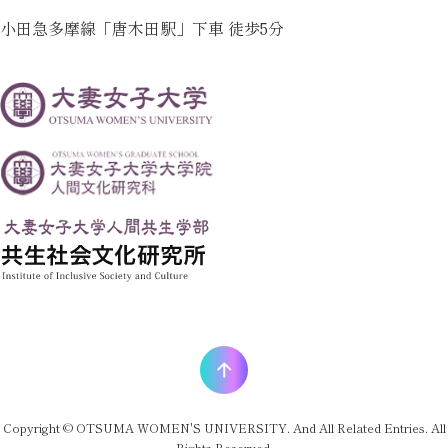
小田急多摩線「唐木田駅」下車 徒歩5分
Copyright © OTSUMA WOMEN'S UNIVERSITY. And All Related Entries. All
Rights Reserved.