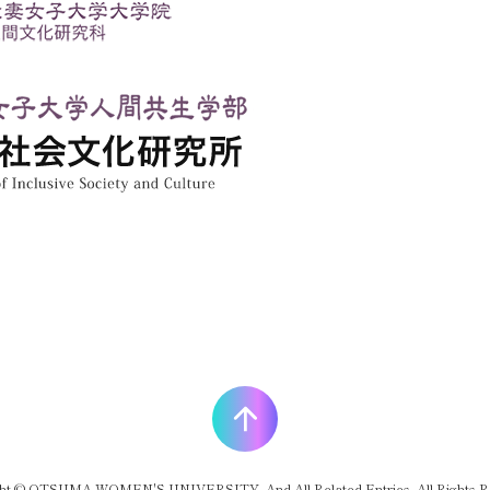
ht © OTSUMA WOMEN'S UNIVERSITY. And All Related Entries. All Rights R